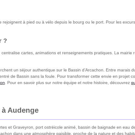
se rejoignent à pied ou à vélo depuis le bourg ou le port. Pour les excu
r ?
centralise cartes, animations et renseignements pratiques. La mairie r
erchent un séjour authentique sur le Bassin d’Arcachon. Entre marais d
entré de Bassin sans la foule. Pour transformer cette envie en projet 
ion
. Pour en savoir plus sur notre équipe et notre histoire, découvrez
q
e à Audenge
s et Graveyron, port ostréicole animé, bassin de baignade en eau d
rcachon dans une atmosphère paisible, proche de la nature et des habit