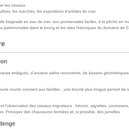
er les oiseaux
tres, les marchés, les expositions d’artistes du coin
n de baignade en eau de mer, aux promenades faciles, à la pêche en ma
s patrimoniales dans le bourg et les sites historiques du domaine de C
re
ron
is endigués, d’anciens salins reconvertis, de bassins géométriques et 
boucle courte convient aux familles ; une boucle plus longue permet d
ie et l’observation des oiseaux migrateurs : hérons, aigrettes, cormoran
res. Prévoyez des chaussures fermées et, si possible, des jumelles.
udenge