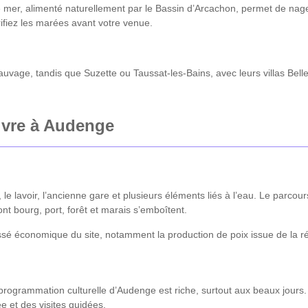
e mer, alimenté naturellement par le Bassin d’Arcachon, permet de na
rifiez les marées avant votre venue.
auvage, tandis que Suzette ou Taussat-les-Bains, avec leurs villas Bell
vivre à Audenge
l, le lavoir, l’ancienne gare et plusieurs éléments liés à l’eau. Le par
dont bourg, port, forêt et marais s’emboîtent.
sé économique du site, notamment la production de poix issue de la ré
programmation culturelle d’Audenge est riche, surtout aux beaux jours.
e et des visites guidées.