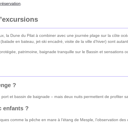
 réservation
.
d’excursions
aux, la Dune du Pilat à combiner avec une journée plage sur la côte o
balade en bateau, jet-ski encadré, visite de la ville d’hiver) sont auta
 protégée, patrimoine, baignade tranquille sur le Bassin et sensations 
enge ?
ort et bassin de baignade – mais deux nuits permettent de profiter san
c enfants ?
udiques comme la pêche en mare à l’étang de Mesple, l’observation des 