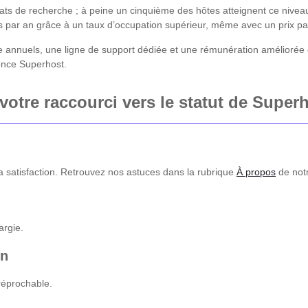
ats de recherche ; à peine un cinquième des hôtes atteignent ce niveau, 
r an grâce à un taux d’occupation supérieur, même avec un prix par n
annuels, une ligne de support dédiée et une rémunération améliorée 
nonce Superhost.
otre raccourci vers le statut de Super
 la satisfaction. Retrouvez nos astuces dans la rubrique
À propos
de notr
argie.
en
rréprochable.