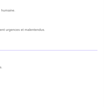
n humaine.
imitent urgences et malentendus.
s.